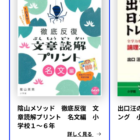
陰山メソッド 徹底反復 文
出口汪
章読解プリント 名文編 小
ング 
学校１～６年
詳しく見る