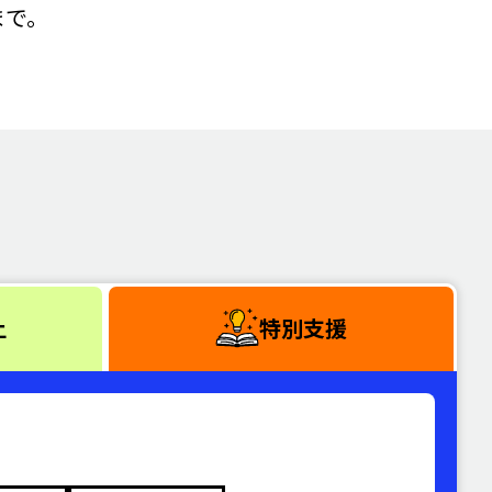
まで。
上
特別支援