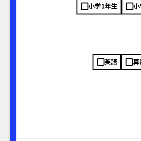
小学1年生
小
英語
算