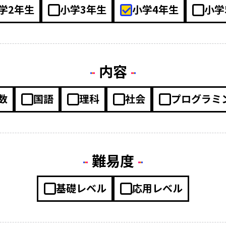
学2年生
小学3年生
小学4年生
小学
内容
数
国語
理科
社会
プログラミ
難易度
基礎レベル
応用レベル