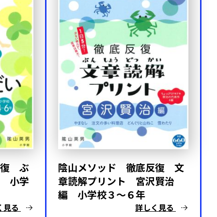
復 ぶ
陰山メソッド 徹底反復 文
 小学
章読解プリント 宮沢賢治
編 小学校３～６年
く見る
詳しく見る