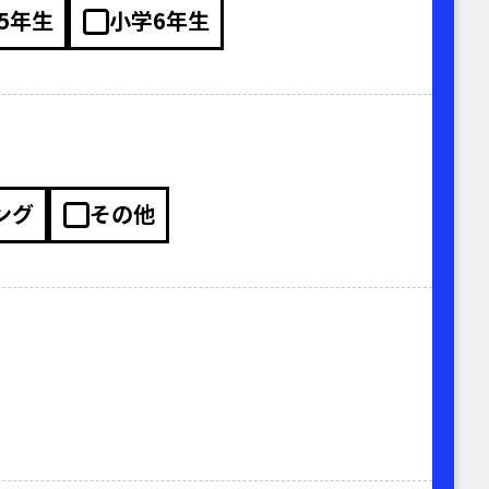
5年生
小学6年生
ング
その他