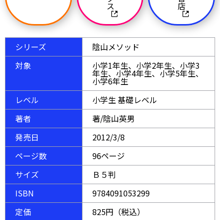
ス
店
シリーズ
陰山メソッド
対象
小学1年生、小学2年生、小学3
年生、小学4年生、小学5年生、
小学6年生
レベル
小学生 基礎レベル
著者
著/陰山英男
発売日
2012/3/8
ページ数
96ページ
サイズ
Ｂ５判
ISBN
9784091053299
定価
825円（税込）