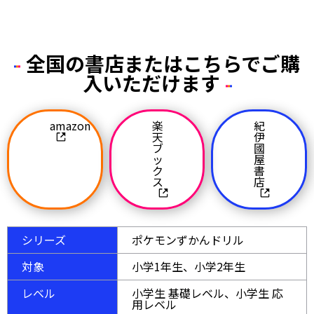
全国の書店またはこちらでご購
入いただけます
amazon
楽
紀
天
伊
ブ
國
ッ
屋
ク
書
ス
店
シリーズ
ポケモンずかんドリル
対象
小学1年生、小学2年生
レベル
小学生 基礎レベル、小学生 応
用レベル