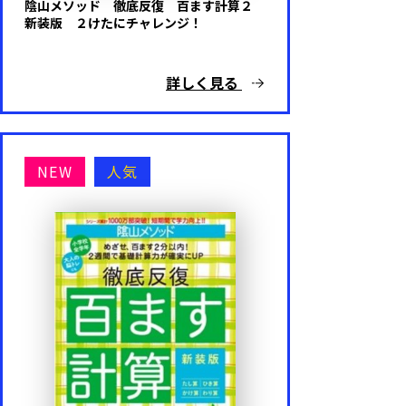
陰山メソッド 徹底反復 百ます計算２
新装版 ２けたにチャレンジ！
詳しく見る
NEW
人気