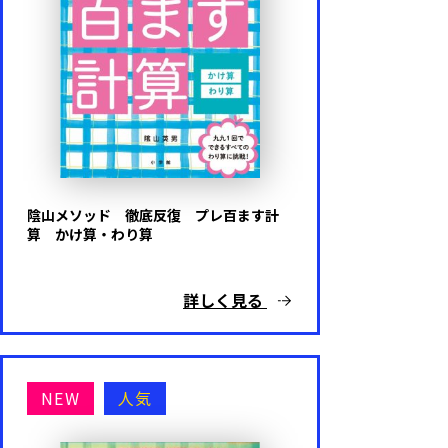
内容
英語
算数
陰山メソッド 徹底反復 プレ百ます計
算 かけ算・わり算
国語
詳しく見る
理科
社会
NEW
人気
プログラミング