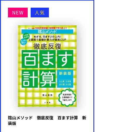
ポケットモンスター
NEW
人気
名探偵コナン
マインクラフト
その他キャラクター・ゲーム
キャラクターなし
代表シリーズ
陰山メソッド 徹底反復 百ます計算 新
この１冊で身につく！シリーズ
装版