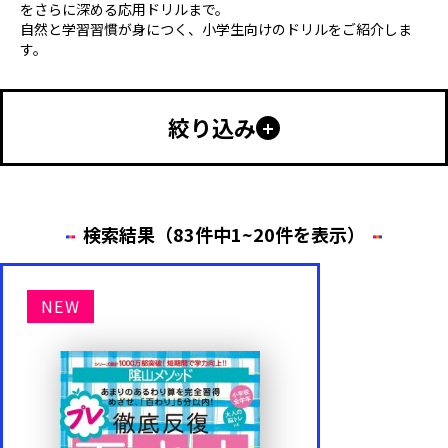
をさらに深める応用ドリルまで。
自然と学習習慣が身につく、小学生向けのドリルをご紹介しま
す。
絞り込み
幼児向け
小学生向け
中学生以上
特別支援
検索結果（83件中1~20件を表示）
年齢・学年
NEW
小学1年生
小学2年生
小学3年生
小学4年生
小学5年生
小学6年生