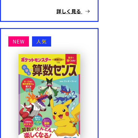
陰山メソッド
詳しく見る
陰山メソッドｆｏｒキッズ
算数と国語を同時に伸ばすパズル
NEW
人気
出口汪の新日本語トレーニング
出口汪の日本語論理トレーニング
ドラえもん はじめての漢字・英語
ポケモンずかんドリル
名探偵コナンと楽しく学ぶ