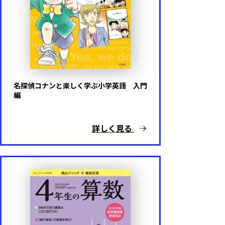
ポケットモンスター
名探偵コナン
マインクラフト
その他キャラクター・ゲーム
名探偵コナンと楽しく学ぶ小学英語 入門
編
キャラクターなし
詳しく見る
代表シリーズ
この１冊で身につく！シリーズ
陰山メソッド