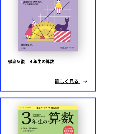
陰山メソッドｆｏｒキッズ
算数と国語を同時に伸ばすパズル
出口汪の新日本語トレーニング
出口汪の日本語論理トレーニング
徹底反復 ４年生の算数
ドラえもん はじめての漢字・英語
詳しく見る
ポケモンずかんドリル
名探偵コナンと楽しく学ぶ