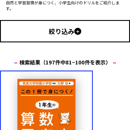
自然と学習習慣が身につく、小学生向けのドリルをご紹介しま
す。
絞り込み
幼児向け
小学生向け
中学生以上
特別支援
検索結果（197件中81~100件を表示）
年齢・学年
小学1年生
小学2年生
小学3年生
小学4年生
小学5年生
小学6年生