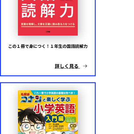
その他
難易度
この１冊で身につく！１年生の国語読解力
基礎レベル
詳しく見る
応用レベル
キャラクター
ドラえもん