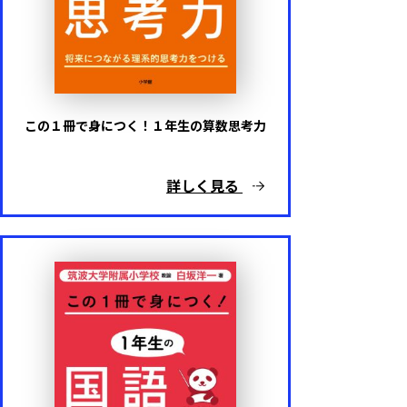
内容
英語
この１冊で身につく！１年生の算数思考力
算数
詳しく見る
国語
理科
社会
プログラミング