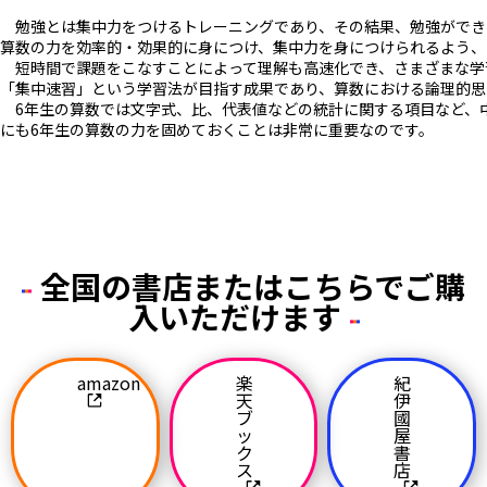
勉強とは集中力をつけるトレーニングであり、その結果、勉強ができ
算数の力を効率的・効果的に身につけ、集中力を身につけられるよう、
短時間で課題をこなすことによって理解も高速化でき、さまざまな学
「集中速習」という学習法が目指す成果であり、算数における論理的思
6年生の算数では文字式、比、代表値などの統計に関する項目など、
にも6年生の算数の力を固めておくことは非常に重要なのです。
全国の書店またはこちらでご購
入いただけます
amazon
楽
紀
天
伊
ブ
國
ッ
屋
ク
書
ス
店