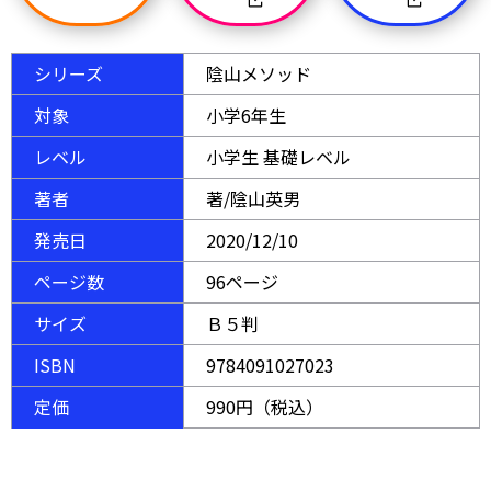
シリーズ
陰山メソッド
対象
小学6年生
レベル
小学生 基礎レベル
著者
著/陰山英男
発売日
2020/12/10
ページ数
96ページ
サイズ
Ｂ５判
ISBN
9784091027023
定価
990円（税込）