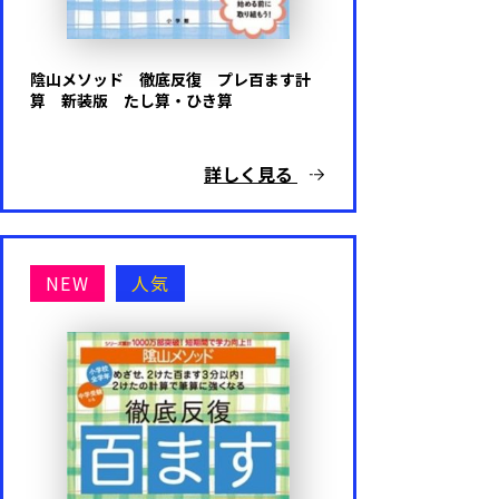
陰山メソッド 徹底反復 プレ百ます計
算 新装版 たし算・ひき算
詳しく見る
NEW
人気