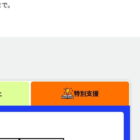
まで。
上
特別支援