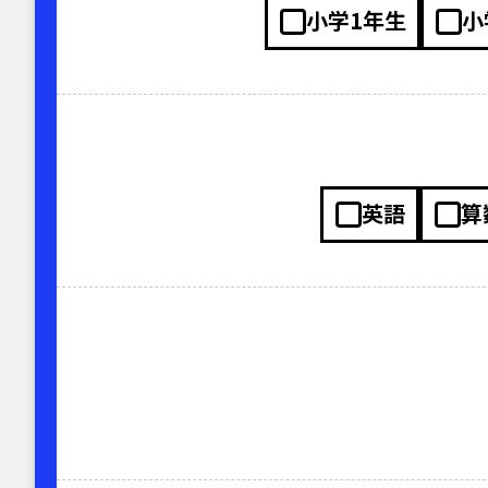
小学1年生
小
英語
算