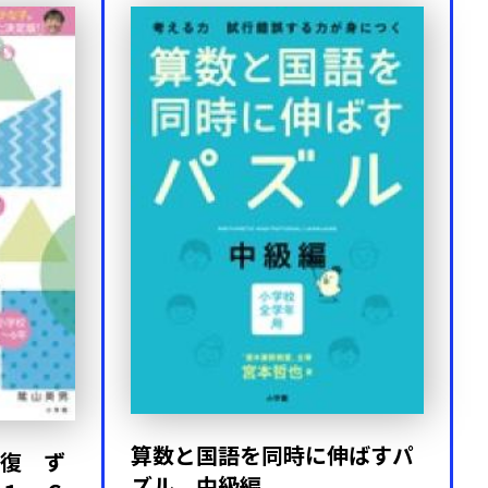
算数と国語を同時に伸ばすパ
復 ず
ズル 中級編