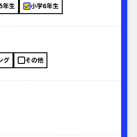
5年生
小学6年生
ング
その他