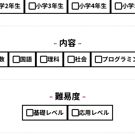
学2年生
小学3年生
小学4年生
小学
内容
数
国語
理科
社会
プログラミ
難易度
基礎レベル
応用レベル