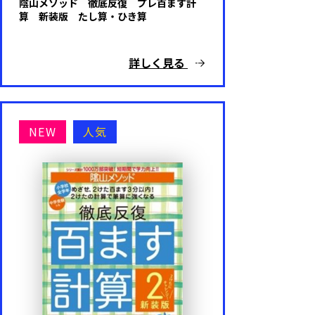
陰山メソッド 徹底反復 プレ百ます計
算 新装版 たし算・ひき算
詳しく見る
NEW
人気