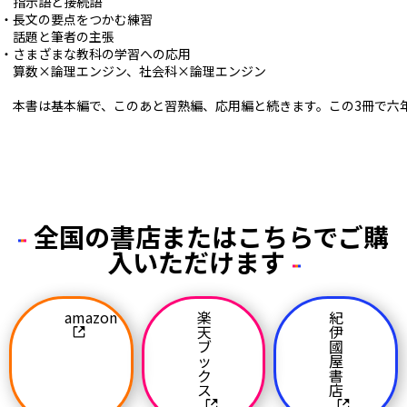
指示語と接続語
・長文の要点をつかむ練習
話題と筆者の主張
・さまざまな教科の学習への応用
算数×論理エンジン、社会科×論理エンジン
本書は基本編で、このあと習熟編、応用編と続きます。この3冊で六
全国の書店またはこちらでご購
入いただけます
amazon
楽
紀
天
伊
ブ
國
ッ
屋
ク
書
ス
店