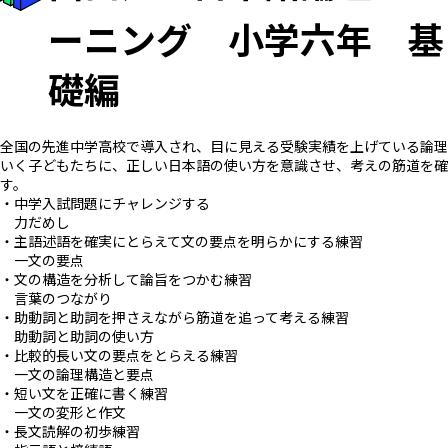
ーニング 小学六年 基
礎編
全国の先進中学高校で導入され、目に見える受験実績を上げている論理
いく子どもたちに、正しい日本語の使い方を意識させ、考えの筋道を確
す。
・中学入試問題にチャレンジする
力だめし
・主語述語を確実にとらえて文の要点を明らかにする練習
一文の要点
・文の構造を分析して論旨をつかむ練習
言葉のつながり
・助動詞と助詞を押さえながら筋道を追って考える練習
助動詞と助詞の使い方
・比較的長い文の要点をとらえる練習
一文の論理構造と要点
・短い文を正確に書く練習
一文の変形と作文
・長文読解の初歩練習