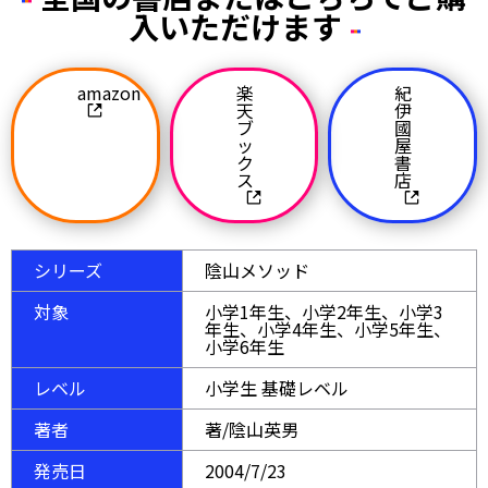
入いただけます
amazon
楽
紀
天
伊
ブ
國
ッ
屋
ク
書
ス
店
シリーズ
陰山メソッド
対象
小学1年生、小学2年生、小学3
年生、小学4年生、小学5年生、
小学6年生
レベル
小学生 基礎レベル
著者
著/陰山英男
発売日
2004/7/23