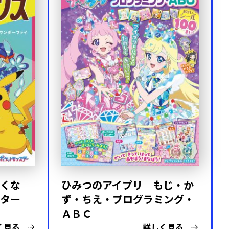
くな
ひみつのアイプリ もじ・か
スター
ず・ちえ・プログラミング・
ＡＢＣ
く見る
詳しく見る