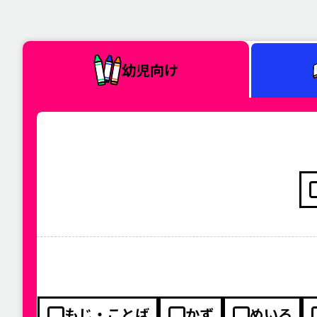
幼児向け
もじ・ことば
かず
めいろ