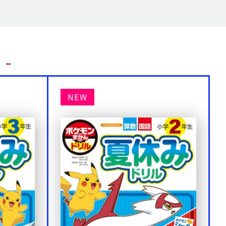
）
NEW