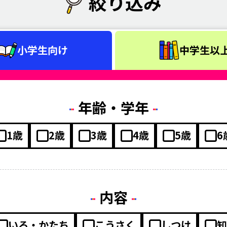
絞り込み
小学生向け
中学生以
年齢・学年
1歳
2歳
3歳
4歳
5歳
6
内容
いろ・かたち
こうさく
しつけ
知