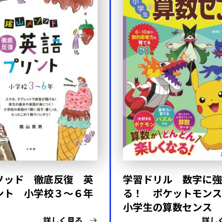
ソッド 徹底反復 英
学習ドリル 数字に強
ント 小学校３～６年
る！ ポケットモン
小学生の算数センス
詳しく見る
詳し