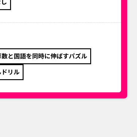
なし
算数と国語を同時に伸ばすパズル
んドリル