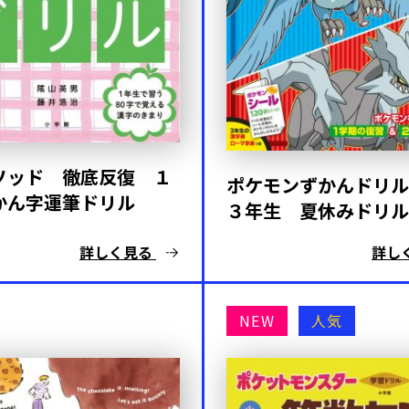
ソッド 徹底反復 １
ポケモンずかんドリル
かん字運筆ドリル
３年生 夏休みドリル
詳しく見る
詳し
NEW
人気