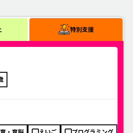
上
特別支援
歳
育・育脳
えいご
プログラミング