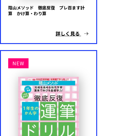
めいろ
陰山メソッド 徹底反復 プレ百ます計
算 かけ算・わり算
いろ・かたち
詳しく見る
こうさく
しつけ
NEW
知育・育脳
えいご
プログラミング
その他