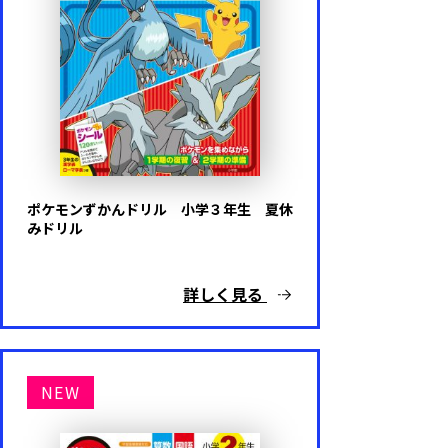
パウ・パトロール
きかんしゃトーマス
おさるのジョージ
その他キャラクター・ゲーム
ポケモンずかんドリル 小学３年生 夏休
みドリル
キャラクターなし
詳しく見る
代表シリーズ
NEW
はじめてのおけいこ