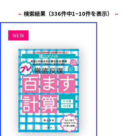
検索結果（336件中1~10件を表示）
年齢・学年
NEW
1歳
2歳
3歳
4歳
5歳
6歳
内容
もじ・ことば
かず