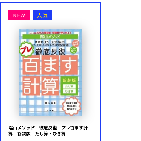
NEW
人気
陰山メソッド 徹底反復 プレ百ます計
算 新装版 たし算・ひき算