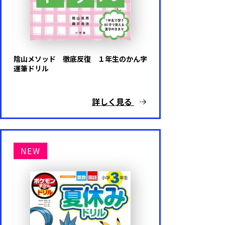
難易度
基礎レベル
陰山メソッド 徹底反復 １年生のかん字
運筆ドリル
応用レベル
詳しく見る
キャラクター
NEW
ドラえもん
ポケットモンスター
アンパンマン