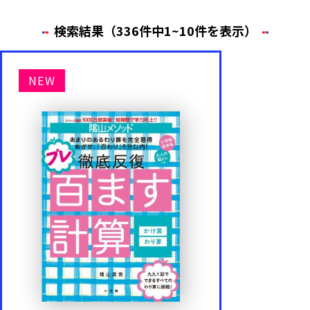
検索結果（336件中1~10件を表示）
年齢・学年
NEW
1歳
2歳
3歳
4歳
5歳
6歳
内容
もじ・ことば
かず