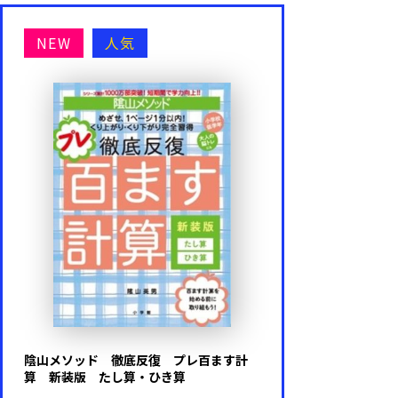
NEW
人気
陰山メソッド 徹底反復 プレ百ます計
算 新装版 たし算・ひき算