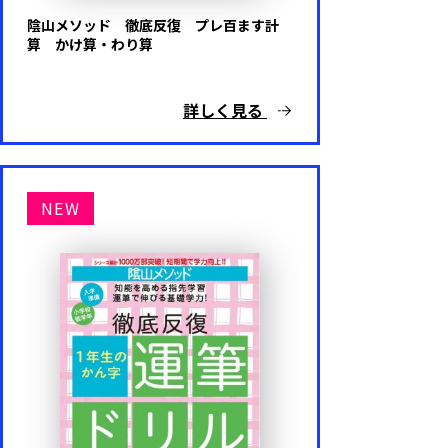
めいろ
陰山メソッド 徹底反復 プレ百ます計
算 かけ算・わり算
いろ・かたち
詳しく見る
こうさく
しつけ
NEW
知育・育脳
えいご
プログラミング
その他