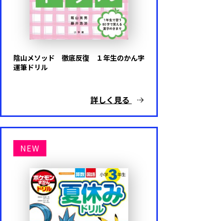
難易度
基礎レベル
陰山メソッド 徹底反復 １年生のかん字
運筆ドリル
応用レベル
詳しく見る
キャラクター
NEW
ドラえもん
ポケットモンスター
アンパンマン