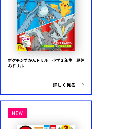
パウ・パトロール
きかんしゃトーマス
おさるのジョージ
その他キャラクター・ゲーム
ポケモンずかんドリル 小学３年生 夏休
みドリル
キャラクターなし
詳しく見る
代表シリーズ
NEW
はじめてのおけいこ