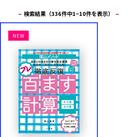
検索結果（336件中1~10件を表示）
年齢・学年
NEW
1歳
2歳
3歳
4歳
5歳
6歳
内容
もじ・ことば
かず