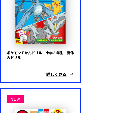
パウ・パトロール
きかんしゃトーマス
おさるのジョージ
その他キャラクター・ゲーム
ポケモンずかんドリル 小学３年生 夏休
みドリル
キャラクターなし
詳しく見る
代表シリーズ
NEW
はじめてのおけいこ