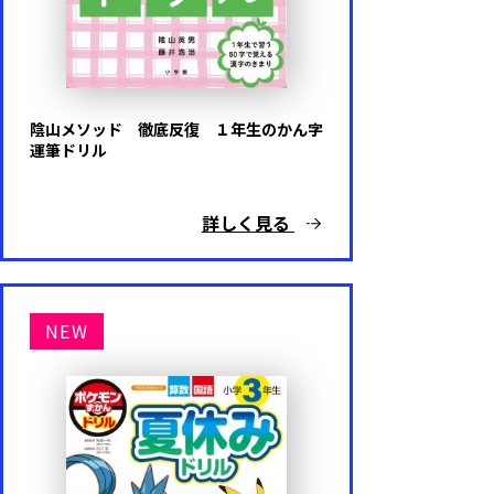
難易度
基礎レベル
陰山メソッド 徹底反復 １年生のかん字
運筆ドリル
応用レベル
詳しく見る
キャラクター
NEW
ドラえもん
ポケットモンスター
アンパンマン