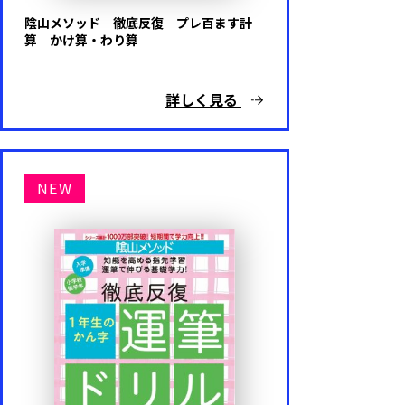
めいろ
陰山メソッド 徹底反復 プレ百ます計
算 かけ算・わり算
いろ・かたち
詳しく見る
こうさく
しつけ
NEW
知育・育脳
えいご
プログラミング
その他