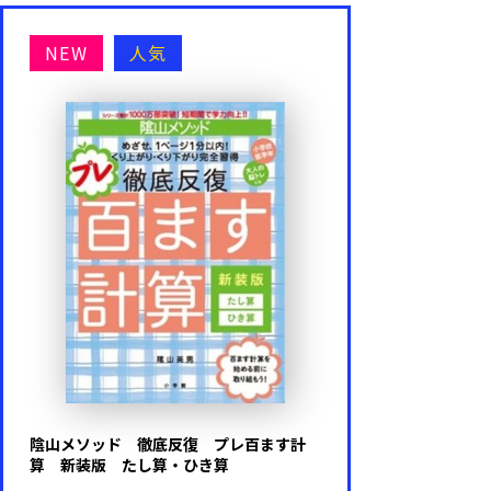
NEW
人気
陰山メソッド 徹底反復 プレ百ます計
算 新装版 たし算・ひき算