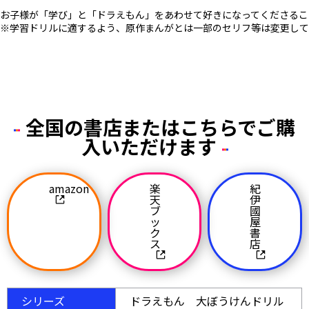
お子様が「学び」と「ドラえもん」をあわせて好きになってくださるこ
※学習ドリルに適するよう、原作まんがとは一部のセリフ等は変更して
全国の書店またはこちらでご購
入いただけます
amazon
楽
紀
天
伊
ブ
國
ッ
屋
ク
書
ス
店
シリーズ
ドラえもん 大ぼうけんドリル