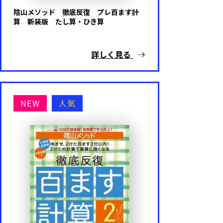
陰山メソッド 徹底反復 プレ百ます計
算 新装版 たし算・ひき算
詳しく見る
NEW
人気