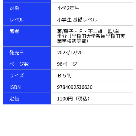
対象
小学2年生
レベル
小学生 基礎レベル
著者
著/藤子・Ｆ・不二雄 監/岸
圭介（早稲田大学系属早稲田実
業学校初等部）
発売日
2023/12/20
ページ数
96ページ
サイズ
Ｂ５判
ISBN
9784092536630
定価
1100円（税込）