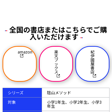
全国の書店またはこちらでご購
入いただけます
amazon
楽
紀
天
伊
ブ
國
ッ
屋
ク
書
ス
店
シリーズ
陰山メソッド
対象
小学1年生、小学2年生、小学3
年生