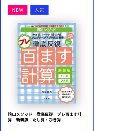
NEW
人気
陰山メソッド 徹底反復 プレ百ます計
算 新装版 たし算・ひき算