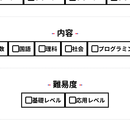
内容
数
国語
理科
社会
プログラミ
難易度
基礎レベル
応用レベル