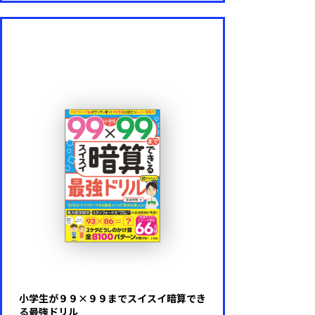
小学生が９９×９９までスイスイ暗算でき
る最強ドリル