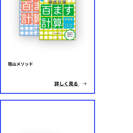
内容
英語
算数
陰山メソッド
国語
詳しく見る
理科
社会
プログラミング