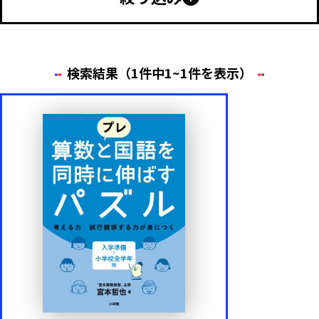
幼児向け
小学生向け
中学生以上
特別支援
検索結果（1件中1~1件を表示）
年齢・学年
1歳
2歳
3歳
4歳
5歳
6歳
内容
もじ・ことば