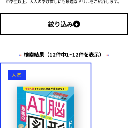
中学生以上、大人の学び直しにも最適なドリルをご紹介します。
絞り込み
幼児向け
小学生向け
中学生以上
特別支援
検索結果（12件中1~12件を表示）
年齢・学年
人気
中学生
高校生
大人におすすめ