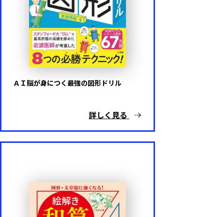
内容
算数･数学
国語
ＡＩ脳が身につく最強の図形ドリル
その他
詳しく見る
難易度
基礎レベル
応用レベル