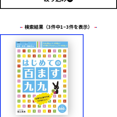
幼児向け
小学生向け
中学生以上
特別支援
検索結果（3件中1~3件を表示）
年齢・学年
小学1年生
小学2年生
小学3年生
小学4年生
小学5年生
小学6年生
内容