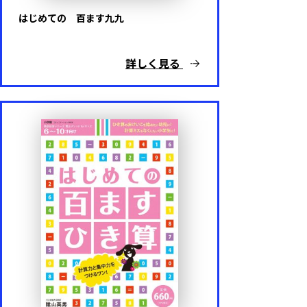
英語
はじめての 百ます九九
算数
詳しく見る
国語
理科
社会
プログラミング
その他