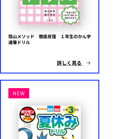
難易度
基礎レベル
陰山メソッド 徹底反復 １年生のかん字
運筆ドリル
応用レベル
詳しく見る
キャラクター
NEW
ドラえもん
ポケットモンスター
アンパンマン