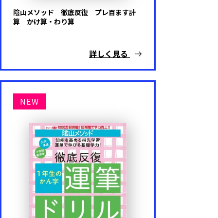
めいろ
陰山メソッド 徹底反復 プレ百ます計
算 かけ算・わり算
いろ・かたち
詳しく見る
こうさく
しつけ
NEW
知育・育脳
えいご
プログラミング
その他