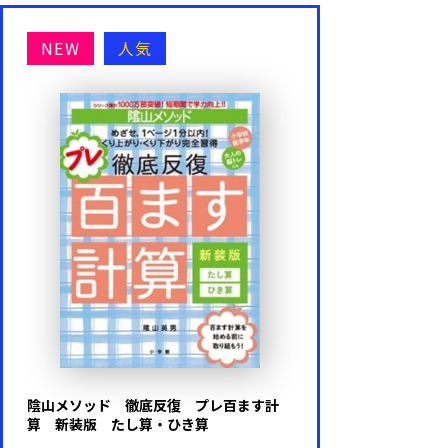
NEW
人気
陰山メソッド 徹底反復 プレ百ます計
算 新装版 たし算・ひき算