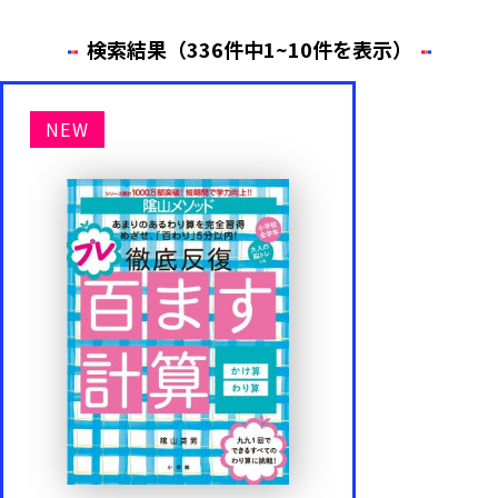
検索結果（336件中1~10件を表示）
年齢・学年
NEW
1歳
2歳
3歳
4歳
5歳
6歳
内容
もじ・ことば
かず