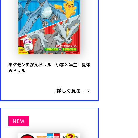
パウ・パトロール
きかんしゃトーマス
おさるのジョージ
その他キャラクター・ゲーム
ポケモンずかんドリル 小学３年生 夏休
みドリル
キャラクターなし
詳しく見る
代表シリーズ
NEW
はじめてのおけいこ