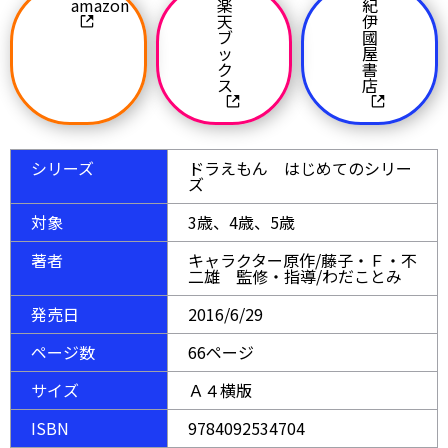
amazon
楽
紀
天
伊
ブ
國
ッ
屋
ク
書
ス
店
シリーズ
ドラえもん はじめてのシリー
ズ
対象
3歳、4歳、5歳
著者
キャラクター原作/藤子・Ｆ・不
二雄 監修・指導/わだことみ
発売日
2016/6/29
ページ数
66ページ
サイズ
Ａ４横版
ISBN
9784092534704