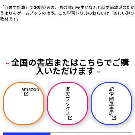
「百ます計算」でお馴染みの、あの陰山先生がなんと就学前幼児のため
うよりもゲームブックのよう。この学習ドリルのねらいは「楽しい遊び
教材です。
全国の書店またはこちらでご購
入いただけます
amazon
楽
紀
天
伊
ブ
國
ッ
屋
ク
書
ス
店